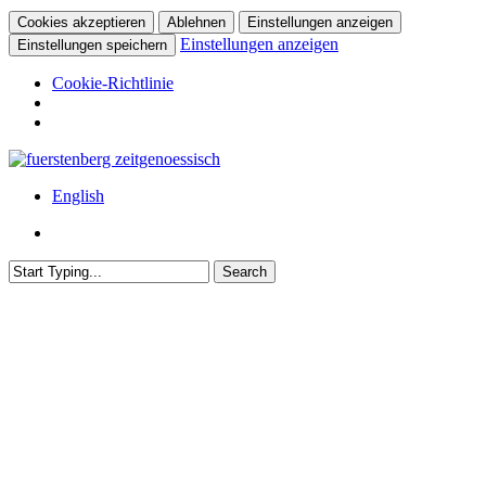
Cookies akzeptieren
Ablehnen
Einstellungen anzeigen
Einstellungen anzeigen
Einstellungen speichern
Cookie-Richtlinie
Skip
to
Menu
English
main
content
Menu
Search
Close
Search