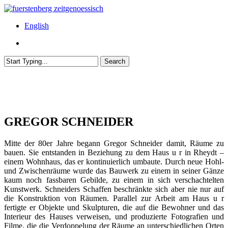
Skip
to
Menu
English
main
content
Menu
Search
Close
Search
GREGOR SCHNEIDER
Mitte der 80er Jahre begann Gregor Schneider damit, Räume zu
bauen. Sie entstanden in Beziehung zu dem Haus u r in Rheydt –
einem Wohnhaus, das er kontinuierlich umbaute. Durch neue Hohl-
und Zwischenräume wurde das Bauwerk zu einem in seiner Gänze
kaum noch fassbaren Gebilde, zu einem in sich verschachtelten
Kunstwerk. Schneiders Schaffen beschränkte sich aber nie nur auf
die Konstruktion von Räumen. Parallel zur Arbeit am Haus u r
fertigte er Objekte und Skulpturen, die auf die Bewohner und das
Interieur des Hauses verweisen, und produzierte Fotografien und
Filme, die die Verdoppelung der Räume an unterschiedlichen Orten