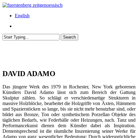
Skip
to
Menu
English
main
content
Menu
Search
Close
Search
DAVID ADAMO
Das jüngere Werk des 1979 in Rochester, New York geborenen
Künstlers David Adamo lässt sich zum Bereich der Gattung
Skulptur zählen. So schlägt er verschiedenartige Strukturen in
massive Holzblöcke, bearbeitet die Holzgriffe von Äxten, Hämmern
und Spazierstöcken so lange, bis sie nicht mehr benutzbar sind, oder
bildet aus Bronze, Ton oder synthetischem Porzellan Objekte des
täglichen Bedarfs, wie Federbälle oder Heizungen, nach. Tanz und
Performancekunst dienen dem Künstler dabei als Inspiration.
Dementsprechend ist die räumliche Inszenierung seiner Werke für
Adamo von ganz wesentlicher Bedeutung: Durch widersprüchliche